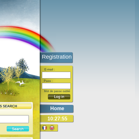
Registration
E-mail :
Pass :
Mot de passe oublié
ES SEARCH
Home
10:27:55