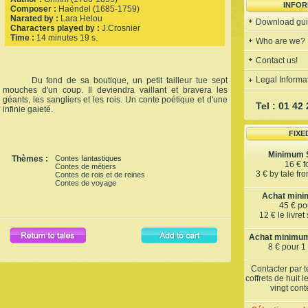
INFOR
Composer :
Haëndel (1685-1759)
Narated by :
Lara Helou
Download gu
Characters played by :
J.Crosnier
Time :
14 minutes 19 s.
Who are we?
Contact us!
Legal Informa
Du fond de sa boutique, un petit tailleur tue sept
mouches d'un coup. Il deviendra vaillant et bravera les
géants, les sangliers et les rois. Un conte poétique et d'une
Tel : 01 42
infinie gaieté.
FIXE
Minimum S
Thèmes :
Contes fantastiques
16 € f
Contes de métiers
3 € by tale fr
Contes de rois et de reines
Contes de voyage
Achat minim
45 € pou
12 € le livre
Achat minimum 
8 € pour 1
Contacter par 
coffrets de huit 
vingt con