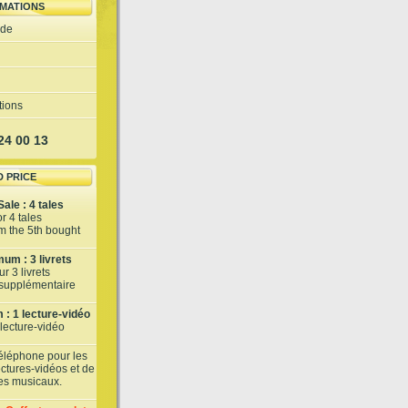
MATIONS
ide
tions
 24 00 13
D PRICE
ale : 4 tales
or 4 tales
om the 5th bought
um : 3 livrets
r 3 livrets
t supplémentaire
: 1 lecture-vidéo
 lecture-vidéo
téléphone pour les
lectures-vidéos et de
tes musicaux.