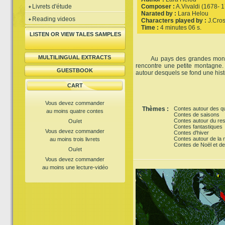
Livrets d'étude
Composer :
A.Vivaldi (1678- 
Narated by :
Lara Helou
Reading videos
Characters played by :
J.Cros
Time :
4 minutes 06 s.
LISTEN OR VIEW TALES SAMPLES
MULTILINGUAL EXTRACTS
Au pays des grandes monta
rencontre une petite montagne
GUESTBOOK
autour desquels se fond une hist
CART
Vous devez commander
Thèmes :
Contes autour des q
au moins quatre contes
Contes de saisons
Contes autour du res
Ou/et
Contes fantastiques
Vous devez commander
Contes d'hiver
Contes autour de la 
au moins trois livrets
Contes de Noël et de
Ou/et
Vous devez commander
au moins une lecture-vidéo