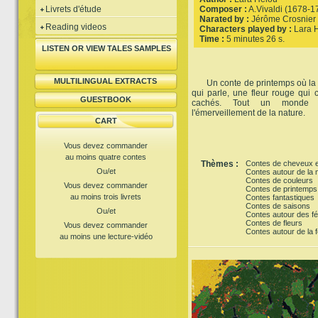
Livrets d'étude
Composer :
A.Vivaldi (1678-1
Narated by :
Jérôme Crosnier
Reading videos
Characters played by :
Lara 
Time :
5 minutes 26 s.
LISTEN OR VIEW TALES SAMPLES
MULTILINGUAL EXTRACTS
Un conte de printemps où la for
qui parle, une fleur rouge qui c
GUESTBOOK
cachés. Tout un monde 
l'émerveillement de la nature.
CART
Vous devez commander
au moins quatre contes
Thèmes :
Contes de cheveux e
Ou/et
Contes autour de la 
Contes de couleurs
Vous devez commander
Contes de printemps
au moins trois livrets
Contes fantastiques
Contes de saisons
Ou/et
Contes autour des f
Contes de fleurs
Vous devez commander
Contes autour de la f
au moins une lecture-vidéo