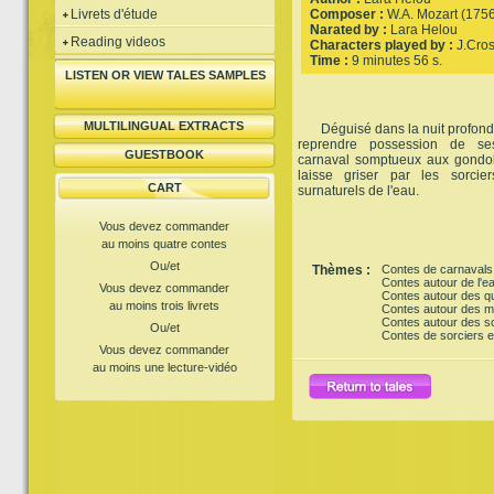
Livrets d'étude
Composer :
W.A. Mozart (175
Narated by :
Lara Helou
Reading videos
Characters played by :
J.Cros
Time :
9 minutes 56 s.
LISTEN OR VIEW TALES SAMPLES
MULTILINGUAL EXTRACTS
Déguisé dans la nuit profonde
reprendre possession de se
GUESTBOOK
carnaval somptueux aux gondol
laisse griser par les sorcie
CART
surnaturels de l'eau.
Vous devez commander
au moins quatre contes
Ou/et
Thèmes :
Contes de carnavals
Contes autour de l'e
Vous devez commander
Contes autour des q
au moins trois livrets
Contes autour des 
Contes autour des s
Ou/et
Contes de sorciers e
Vous devez commander
au moins une lecture-vidéo