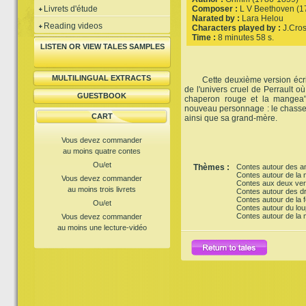
Livrets d'étude
Composer :
L V Beethoven (1
Narated by :
Lara Helou
Reading videos
Characters played by :
J.Cros
Time :
8 minutes 58 s.
LISTEN OR VIEW TALES SAMPLES
MULTILINGUAL EXTRACTS
Cette deuxième version écrit
de l'univers cruel de Perrault où 
GUESTBOOK
chaperon rouge et la mangea".
nouveau personnage : le chasseur
CART
ainsi que sa grand-mère.
Vous devez commander
au moins quatre contes
Ou/et
Thèmes :
Contes autour des a
Contes autour de la 
Vous devez commander
Contes aux deux ver
au moins trois livrets
Contes autour des dr
Contes autour de la f
Ou/et
Contes autour du lou
Contes autour de la
Vous devez commander
au moins une lecture-vidéo