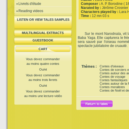
Livrets d'étude
Composer :
A. P. Borodine ( 1
Narated by :
Jérôme Crosnier
Reading videos
Characters played by :
Lara 
Time :
12 mn 03 s
LISTEN OR VIEW TALES SAMPLES
MULTILINGUAL EXTRACTS
Sur le mont Narodnaïa, vit la 
Baba Yaga. Elle capturera le frèr
GUESTBOOK
sera sauvé par l'oiseau nommé
spectacle jubilatoire de cruauté.
CART
Vous devez commander
au moins quatre contes
Thèmes :
Contes d'oiseaux
Ou/et
Contes de sorciers e
Contes autour des a
Vous devez commander
Contes de voyage
au moins trois livrets
Contes fantastiques
Contes autour de la f
Ou/et
Contes moralistes
Contes de Noël et de
Vous devez commander
au moins une lecture-vidéo