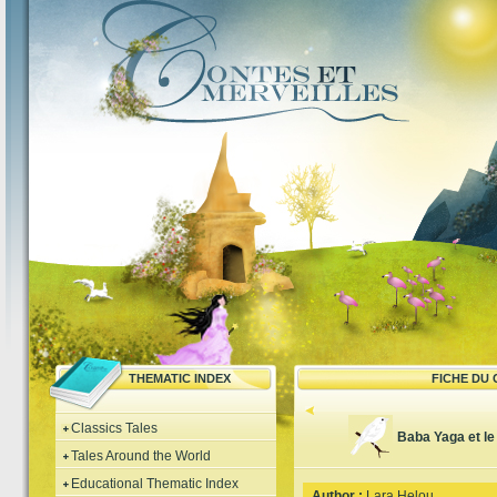
THEMATIC INDEX
FICHE DU
Classics Tales
Baba Yaga et le
Tales Around the World
Educational Thematic Index
Author :
Lara Helou