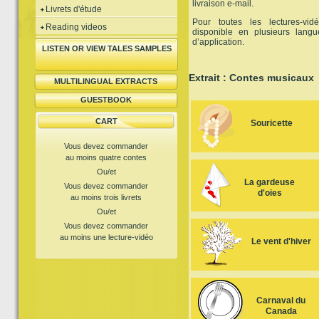
livraison e-mail.
Livrets d'étude
Pour toutes les lectures-vi
Reading videos
disponible en plusieurs lang
d’application.
LISTEN OR VIEW TALES SAMPLES
Extrait : Contes musicaux
MULTILINGUAL EXTRACTS
GUESTBOOK
CART
Souricette
Vous devez commander
au moins quatre contes
Ou/et
La gardeuse
Vous devez commander
d'oies
au moins trois livrets
Ou/et
Vous devez commander
au moins une lecture-vidéo
Le vent d'hiver
Carnaval du
Canada