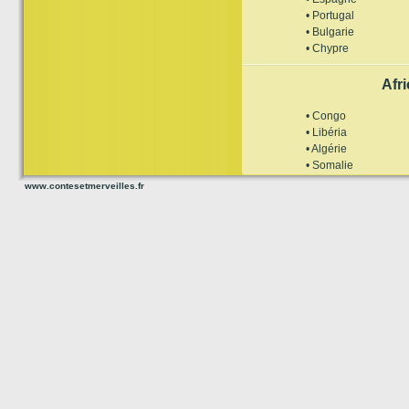
• Portugal
• Bulgarie
• Chypre
Afr
• Congo
• Libéria
• Algérie
• Somalie
www.contesetmerveilles.fr