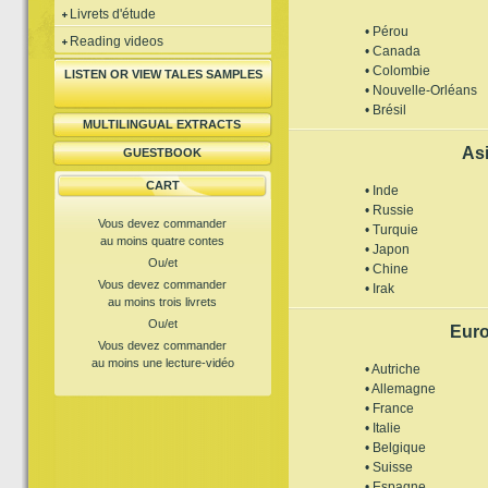
Livrets d'étude
• Pérou
Reading videos
• Canada
• Colombie
LISTEN OR VIEW TALES SAMPLES
• Nouvelle-Orléans
• Brésil
MULTILINGUAL EXTRACTS
As
GUESTBOOK
CART
• Inde
• Russie
Vous devez commander
• Turquie
au moins quatre contes
• Japon
Ou/et
• Chine
Vous devez commander
• Irak
au moins trois livrets
Ou/et
Eur
Vous devez commander
au moins une lecture-vidéo
• Autriche
• Allemagne
• France
• Italie
• Belgique
• Suisse
• Espagne