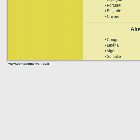
• Portugal
• Bulgarie
• Chypre
Afr
• Congo
• Libéria
• Algérie
• Somalie
www.contesetmerveilles.fr