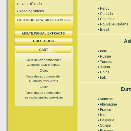
Livrets d'étude
• Pérou
Reading videos
• Canada
• Colombie
LISTEN OR VIEW TALES SAMPLES
• Nouvelle-Orléans
• Brésil
MULTILINGUAL EXTRACTS
As
GUESTBOOK
CART
• Inde
• Russie
Vous devez commander
• Turquie
au moins quatre contes
• Japon
Ou/et
• Chine
Vous devez commander
• Irak
au moins trois livrets
Ou/et
Eur
Vous devez commander
au moins une lecture-vidéo
• Autriche
• Allemagne
• France
• Italie
• Belgique
• Suisse
• Espagne