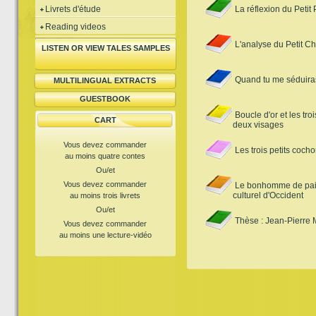
Livrets d'étude
La réflexion du Petit
Reading videos
L'analyse du Petit C
LISTEN OR VIEW TALES SAMPLES
Quand tu me séduiras
MULTILINGUAL EXTRACTS
GUESTBOOK
Boucle d'or et les tro
CART
deux visages
Vous devez commander
Les trois petits coch
au moins quatre contes
Ou/et
Vous devez commander
Le bonhomme de pain
culturel d'Occident
au moins trois livrets
Ou/et
Thèse : Jean-Pierre 
Vous devez commander
au moins une lecture-vidéo